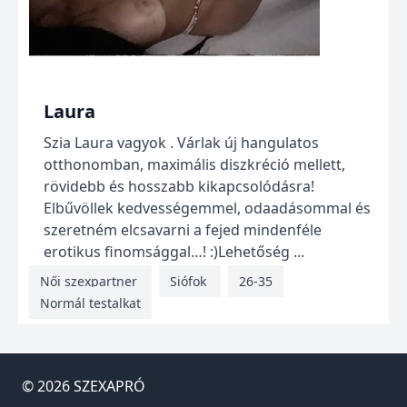
Laura
Szia Laura vagyok . Várlak új hangulatos
otthonomban, maximális diszkréció mellett,
rövidebb és hosszabb kikapcsolódásra!
Elbűvöllek kedvességemmel, odaadásommal és
szeretném elcsavarni a fejed mindenféle
erotikus finomsággal…! :)Lehetőség ...
Női szexpartner
Siófok
26-35
Normál testalkat
© 2026
SZEXAPRÓ