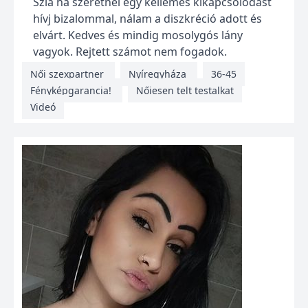
Szia ha szeretnél egy kellemes kikapcsolódást
hívj bizalommal, nálam a diszkréció adott és
elvárt. Kedves és mindig mosolygós lány
vagyok. Rejtett számot nem fogadok.
Köszönöm ...
Női szexpartner
Nyíregyháza
36-45
Fényképgarancia!
Nőiesen telt testalkat
Videó