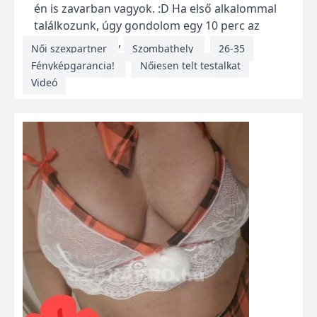
én is zavarban vagyok. :D Ha első alkalommal
találkozunk, úgy gondolom egy 10 perc az
életemből azért, hogy...
Női szexpartner
Szombathely
26-35
Fényképgarancia!
Nőiesen telt testalkat
Videó