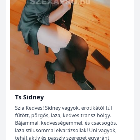
Ts Sidney
Szia Kedves! Sidney vagyok, erotikától túl
fűtött, pörgős, laza, kedves transz hölgy.
Bájammal, kedvességemmel, és csacsogós,
laza stílusommal elvarázsollak! Uni vagyok,
tehát aktív és passzív szerepet egyaránt