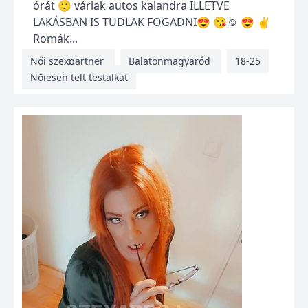
órát 🙂 várlak autos kalandra ILLETVE
LAKÁSBAN IS TUDLAK FOGADNI😍 😘☺️ 😍 ✌️
Romák...
Női szexpartner
Balatonmagyaród
18-25
Nőiesen telt testalkat