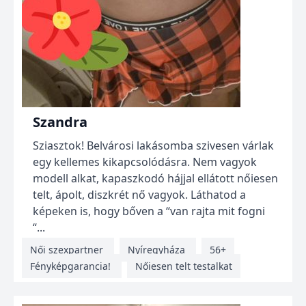
Szandra
Sziasztok! Belvárosi lakásomba szivesen várlak
egy kellemes kikapcsolódásra. Nem vagyok
modell alkat, kapaszkodó hájjal ellátott nőiesen
telt, ápolt, diszkrét nő vagyok. Láthatod a
képeken is, hogy bőven a “van rajta mit fogni
“...
Női szexpartner
Nyíregyháza
56+
Fényképgarancia!
Nőiesen telt testalkat