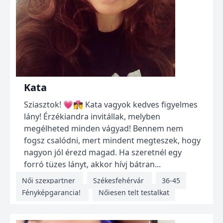
Kata
Sziasztok! 💗👩‍❤️‍💋‍👨 Kata vagyok kedves figyelmes
lány! Érzékiandra invitállak, melyben
megélheted minden vágyad! Bennem nem
fogsz csalódni, mert mindent megteszek, hogy
nagyon jól érezd magad. Ha szeretnél egy
forró tüzes lányt, akkor hívj bátran...
Női szexpartner
Székesfehérvár
36-45
Fényképgarancia!
Nőiesen telt testalkat