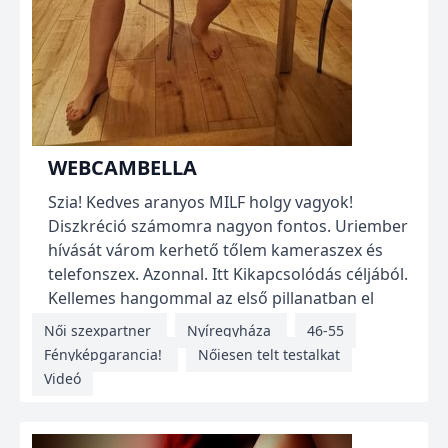
WEBCAMBELLA
Szia! Kedves aranyos MILF holgy vagyok!
Diszkréció számomra nagyon fontos. Uriember
hívását várom kerhető tőlem kameraszex és
telefonszex. Azonnal. Itt Kikapcsolódás céljából.
Kellemes hangommal az első pillanatban el
bűvöllek! <...
Női szexpartner
Nyíregyháza
46-55
Fényképgarancia!
Nőiesen telt testalkat
Videó