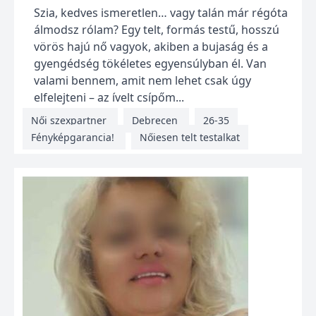
Szia, kedves ismeretlen… vagy talán már régóta
álmodsz rólam? Egy telt, formás testű, hosszú
vörös hajú nő vagyok, akiben a bujaság és a
gyengédség tökéletes egyensúlyban él. Van
valami bennem, amit nem lehet csak úgy
elfelejteni – az ívelt csípőm...
Női szexpartner
Debrecen
26-35
Fényképgarancia!
Nőiesen telt testalkat