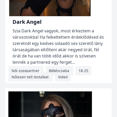
Dark Angel
Szia Dark Angel vagyok, most érkeztem a
városotokba! Ha felkeltettem érdeklődésed és
szeretnél egy kedves odaadó sex szerető lány
társaságában eltőlteni akár negyed órát, fél
órát de ha van több időd akkor is szívesen
lennék a partnered egy ferget...
Női szexpartner
Békéscsaba
18-25
Nőiesen telt testalkat
Videó