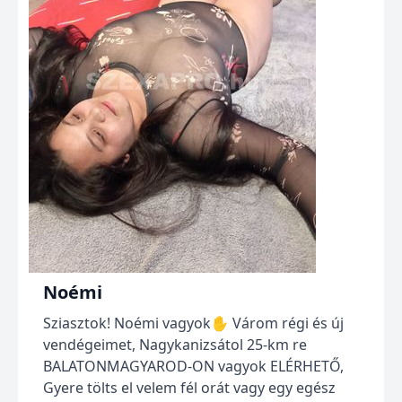
Noémi
Sziasztok! Noémi vagyok✋️ Várom régi és új
vendégeimet, Nagykanizsátol 25-km re
BALATONMAGYAROD-ON vagyok ELÉRHETŐ,
Gyere tölts el velem fél orát vagy egy egész