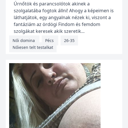
Úrnőtök és parancsolótok akinek a
szolgalatába fogtok állni! Ahogy a képeimen is
láthatjátok, egy angyalnak nézek ki, viszont a
fantáziám az ördögi Findom és femdom
szolgákat keresek akik szeretik...
Női domina
Pécs
26-35
Nőiesen telt testalkat