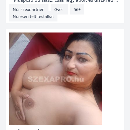
kikapcsolódhatsz, csak légy ápolt és diszkrét! ...
Női szexpartner
Győr
56+
Nőiesen telt testalkat