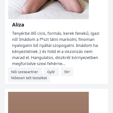
Aliza
Tenyérbe illő cicis, formás, kerek fenekű, igazi
nő! Imádom a f*szt látni markolni, finoman
nyalogatni bő nyállal szopogatni. Imádom ha
kényeztetnek ;) és hidd el a viszonzás nem
marad el. Hangulatos, diszkrét környezetben
megfürödve szexi fehérne...
Női szexpartner
Győr
56+
Nőiesen telt testalkat