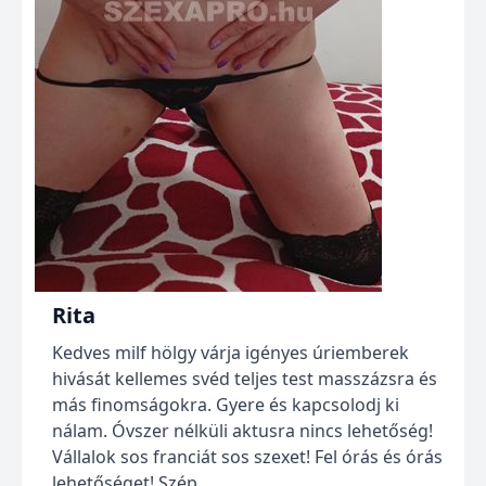
Rita
Kedves milf hölgy várja igényes úriemberek
hivását kellemes svéd teljes test masszázsra és
más finomságokra. Gyere és kapcsolodj ki
nálam. Óvszer nélküli aktusra nincs lehetőség!
Vállalok sos franciát sos szexet! Fel órás és órás
lehetőséget! Szép...