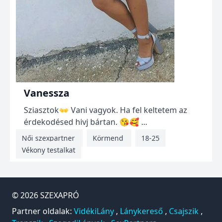
Vanessza
Sziasztok👐 Vani vagyok. Ha fel keltetem az
érdekodésed hivj bártan. 😘🥰 ...
Női szexpartner
Körmend
18-25
Vékony testalkat
© 2026
SZEXAPRÓ
Partner oldalak:
VidékiLány
,
Lánykereső
,
Csajszik
,