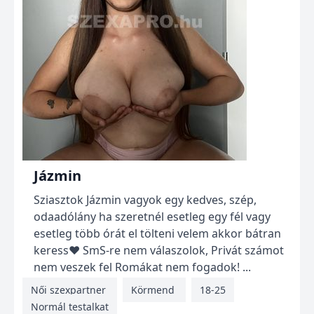
Jázmin
Sziasztok Jázmin vagyok egy kedves, szép,
odaadólány ha szeretnél esetleg egy fél vagy
esetleg több órát el tölteni velem akkor bátran
keress❤️ SmS-re nem válaszolok, Privát számot
nem veszek fel Romákat nem fogadok! ...
Női szexpartner
Körmend
18-25
Normál testalkat