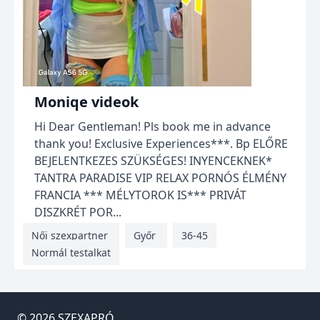
Moniqe videok
Hi Dear Gentleman! Pls book me in advance
thank you! Exclusive Experiences***. Bp ELŐRE
BEJELENTKEZES SZÜKSÉGES! INYENCEKNEK*
TANTRA PARADISE VIP RELAX PORNÓS ÉLMÉNY
FRANCIA *** MÉLYTOROK IS*** PRIVÁT
DISZKRÉT POR...
Női szexpartner
Győr
36-45
Normál testalkat
© 2026
SZEXAPRÓ