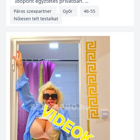
Idópont egyztetés privátban. ...
Páros szexpartner
Győr
46-55
Nőiesen telt testalkat