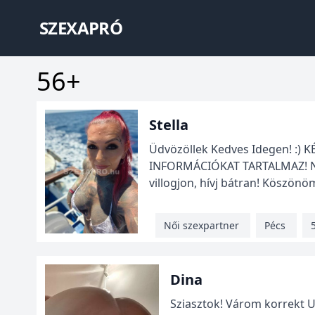
SZEXAPRÓ
56+
Stella
Üdvözöllek Kedves Idegen! :
INFORMÁCIÓKAT TARTALMAZ! Nem
villogjon, hívj bátran! Köszönö
Női szexpartner
Pécs
Dina
Sziasztok! Várom korrekt 