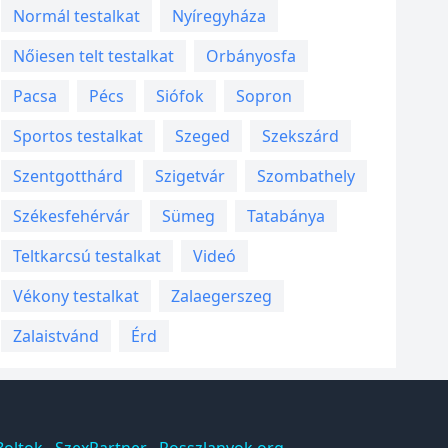
Normál testalkat
Nyíregyháza
Nőiesen telt testalkat
Orbányosfa
Pacsa
Pécs
Siófok
Sopron
Sportos testalkat
Szeged
Szekszárd
Szentgotthárd
Szigetvár
Szombathely
Székesfehérvár
Sümeg
Tatabánya
Teltkarcsú testalkat
Videó
Vékony testalkat
Zalaegerszeg
Zalaistvánd
Érd