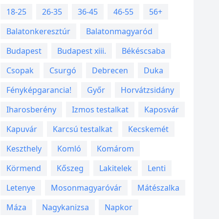
18-25
26-35
36-45
46-55
56+
Balatonkeresztúr
Balatonmagyaród
Budapest
Budapest xiii.
Békéscsaba
Csopak
Csurgó
Debrecen
Duka
Fényképgarancia!
Győr
Horvátzsidány
Iharosberény
Izmos testalkat
Kaposvár
Kapuvár
Karcsú testalkat
Kecskemét
Keszthely
Komló
Komárom
Körmend
Kőszeg
Lakitelek
Lenti
Letenye
Mosonmagyaróvár
Mátészalka
Máza
Nagykanizsa
Napkor