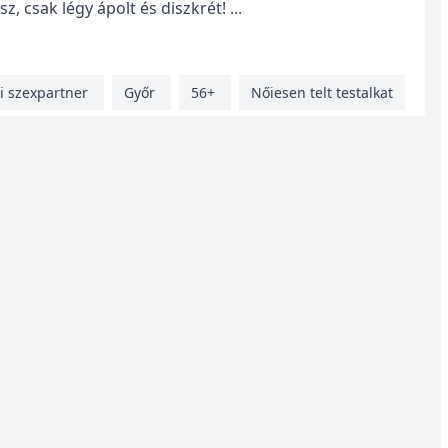
 csak légy ápolt és diszkrét! ...
i szexpartner
Győr
56+
Nőiesen telt testalkat