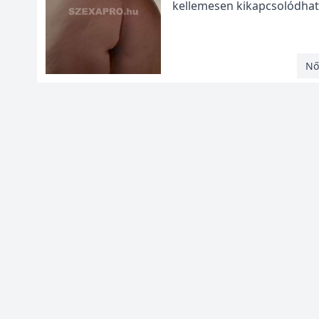
kellemesen kikapcsolódhatsz,
Nő