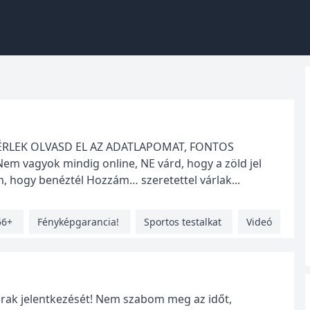
) KÉRLEK OLVASD EL AZ ADATLAPOMAT, FONTOS
 vagyok mindig online, NE várd, hogy a zöld jel
m, hogy benéztél Hozzám… szeretettel várlak...
56+
Fényképgarancia!
Sportos testalkat
Videó
Urak jelentkezését! Nem szabom meg az időt,