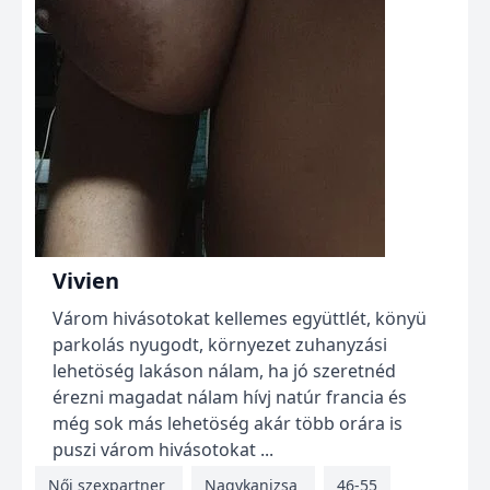
Vivien
Várom hivásotokat kellemes együttlét, könyü
parkolás nyugodt, környezet zuhanyzási
lehetöség lakáson nálam, ha jó szeretnéd
érezni magadat nálam hívj natúr francia és
még sok más lehetöség akár több orára is
puszi várom hivásotokat ...
Női szexpartner
Nagykanizsa
46-55