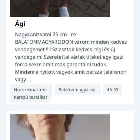
Ági
Nagykanizsatol 25 km - re
BALATONMAGYARODON várom minden kedves
vendegemet ‼️‼️ Sziasztok kedves régi és új
vendégeim! Szeretettel várlak titeket egy igazi
forró sexre amit csak garantálni tudok.
Mindenre nyitott vagyok amit persze telefonon
vagy ...
Női szexpartner
Balatonmagyaród
46-55
Karcsú testalkat