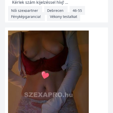
Kérlek szám kijelzéssel hívj! ...
Női szexpartner
Debrecen
46-55
Fényképgarancia!
Vékony testalkat