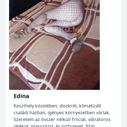
Edina
Keszthely közelében, diszkrét, klimatizált
családi házban, igényes környezetben várlak.
Szeretem az óvszer nélküli frnciát, vibrátoros
játékot, masszázst, és pp*szexet. Ittas