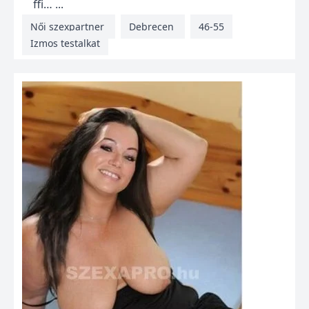
ffi… ...
Női szexpartner
Debrecen
46-55
Izmos testalkat