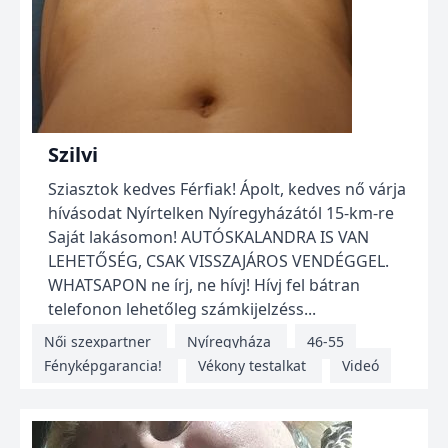
Szilvi
Sziasztok kedves Férfiak! Ápolt, kedves nő várja
hívásodat Nyírtelken Nyíregyházától 15-km-re
Saját lakásomon! AUTÓSKALANDRA IS VAN
LEHETŐSÉG, CSAK VISSZAJÁROS VENDÉGGEL.
WHATSAPON ne írj, ne hívj! Hívj fel bátran
telefonon lehetőleg számkijelzéss...
Női szexpartner
Nyíregyháza
46-55
Fényképgarancia!
Vékony testalkat
Videó