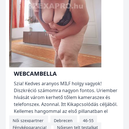
WEBCAMBELLA
Szia! Kedves aranyos MILF holgy vagyok!
Diszkréció számomra nagyon fontos. Uriember
hívását várom kerhető tőlem kameraszex és
telefonszex. Azonnal. Itt Kikapcsolódás céljából.
Kellemes hangommal az első pillanatban el
bűvöllek! <...
Női szexpartner
Debrecen
46-55
Fényképgarancia!
Nőiesen telt testalkat