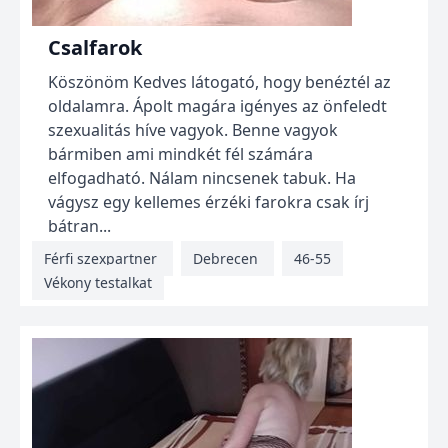
Csalfarok
Köszönöm Kedves látogató, hogy benéztél az
oldalamra. Ápolt magára igényes az önfeledt
szexualitás híve vagyok. Benne vagyok
bármiben ami mindkét fél számára
elfogadható. Nálam nincsenek tabuk. Ha
vágysz egy kellemes érzéki farokra csak írj
bátran...
Férfi szexpartner
Debrecen
46-55
Vékony testalkat