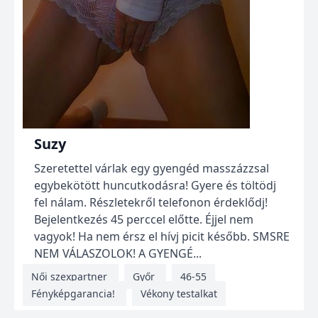
Suzy
Szeretettel várlak egy gyengéd masszázzsal
egybekötött huncutkodásra! Gyere és töltödj
fel nálam. Részletekről telefonon érdeklődj!
Bejelentkezés 45 perccel előtte. Éjjel nem
vagyok! Ha nem érsz el hívj picit később. SMSRE
NEM VÁLASZOLOK! A GYENGÉ...
Női szexpartner
Győr
46-55
Fényképgarancia!
Vékony testalkat