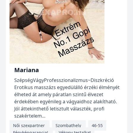
Mariana
SzépségVágyProfesszionalizmus~Diszkréció
Erotikus masszázs egyedülálló érzéki élményét
élheted át amely páratlan szintű élvezet
érdekében egyénileg a vágyaidhoz alakítható.
Jól áttekinthető letisztult választék, profi
szakértelem...
Női szexpartner
Szombathely
46-55
Fényképgarancia!
Vékony testalkat