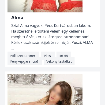
Alma
Szia! Alma vagyok, Pécs-Kertvárosban lakom.
Ha szeretnél eltölteni velem egy kellemes,
meghitt órát, kérlek látogass otthonomban!
Kérlek csak számkijelzéssel hívjál! Puszi: ALMA
...
Női szexpartner
Pécs
46-55
Fényképgarancia!
Vékony testalkat