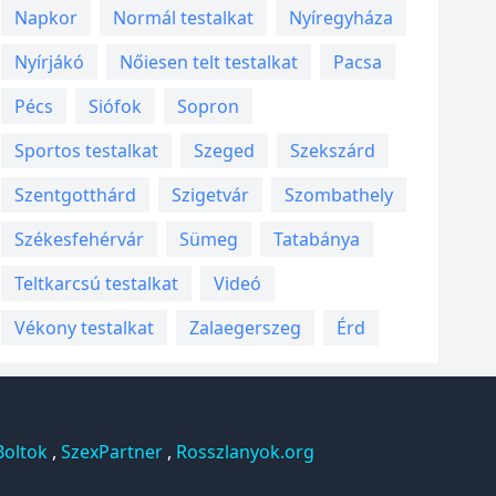
Napkor
Normál testalkat
Nyíregyháza
Nyírjákó
Nőiesen telt testalkat
Pacsa
Pécs
Siófok
Sopron
Sportos testalkat
Szeged
Szekszárd
Szentgotthárd
Szigetvár
Szombathely
Székesfehérvár
Sümeg
Tatabánya
Teltkarcsú testalkat
Videó
Vékony testalkat
Zalaegerszeg
Érd
Boltok
,
SzexPartner
,
Rosszlanyok.org