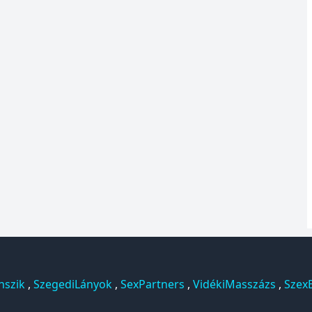
nszik
,
SzegediLányok
,
SexPartners
,
VidékiMasszázs
,
Szex