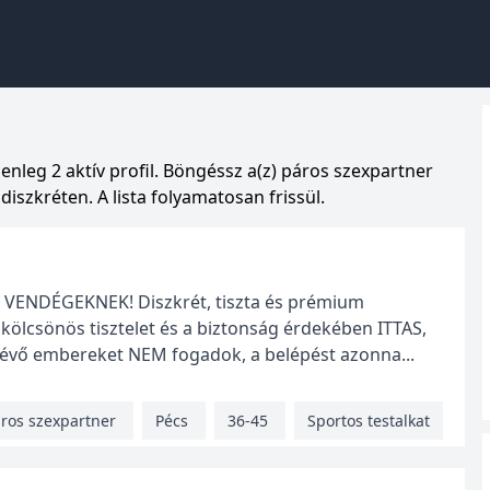
enleg 2 aktív profil. Böngéssz a(z) páros szexpartner
iszkréten. A lista folyamatosan frissül.
VENDÉGEKNEK! Diszkrét, tiszta és prémium
kölcsönös tisztelet és a biztonság érdekében ITTAS,
vő embereket NEM fogadok, a belépést azonna...
ros szexpartner
Pécs
36-45
Sportos testalkat