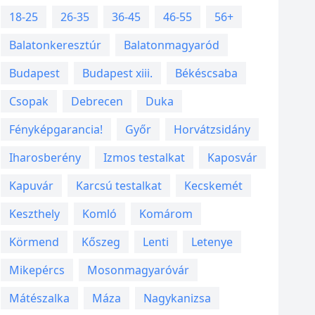
18-25
26-35
36-45
46-55
56+
Balatonkeresztúr
Balatonmagyaród
Budapest
Budapest xiii.
Békéscsaba
Csopak
Debrecen
Duka
Fényképgarancia!
Győr
Horvátzsidány
Iharosberény
Izmos testalkat
Kaposvár
Kapuvár
Karcsú testalkat
Kecskemét
Keszthely
Komló
Komárom
Körmend
Kőszeg
Lenti
Letenye
Mikepércs
Mosonmagyaróvár
Mátészalka
Máza
Nagykanizsa