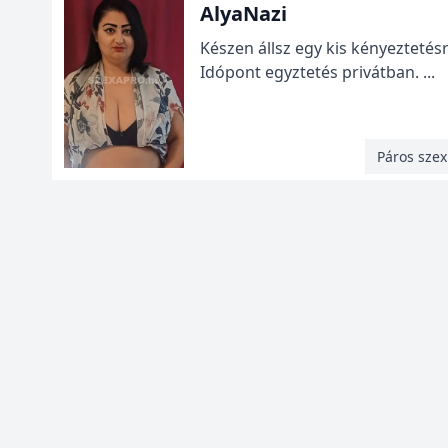
AlyaNazi
Készen állsz egy kis kényeztetés
Idópont egyztetés privátban. ...
Páros sze