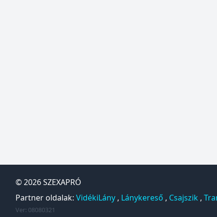
© 2026
SZEXAPRÓ
Partner oldalak:
VidékiLány
,
Lánykereső
,
Csajszik
,
Tra
Ver: 08080321