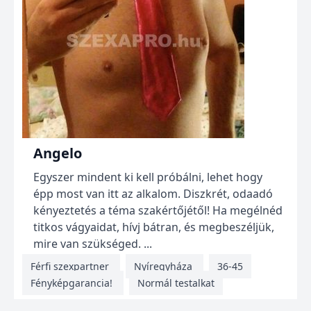
Angelo
Egyszer mindent ki kell próbálni, lehet hogy
épp most van itt az alkalom. Diszkrét, odaadó
kényeztetés a téma szakértőjétől! Ha megélnéd
titkos vágyaidat, hívj bátran, és megbeszéljük,
mire van szükséged. ...
Férfi szexpartner
Nyíregyháza
36-45
Fényképgarancia!
Normál testalkat