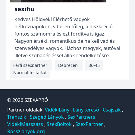
sexifiu
Kedves Hölgyek! Elérhető vagyok
hétköznapokon, viberen főleg, a diszkréció
fontos számomra és ezt fordítva is igaz.
Nagyon érzéki, romantikus de ha kell vad és
szenvedélyes vagyok. Házhoz megyek, autóval
illetve szobabérléssel állok rendelkezésre....
Férfi szexpartner
Debrecen
36-45
Normál testalkat
© 2026
SZEXAPRÓ
Partner oldalak:
VidékiLány
,
Lánykereső
,
Csajszik
,
Transzik
,
SzegediLányok
,
SexPartners
,
VidékiMasszázs
,
SzexBoltok
,
SzexPartner
,
Rosszlanyok.org