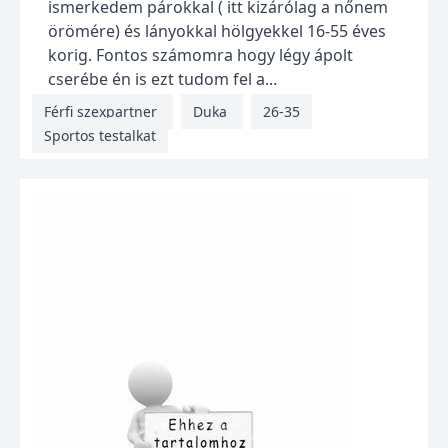
ismerkedem párokkal ( itt kizárólag a nőnem
örömére) és lányokkal hölgyekkel 16-55 éves
korig. Fontos számomra hogy légy ápolt
cserébe én is ezt tudom fel a...
Férfi szexpartner
Duka
26-35
Sportos testalkat