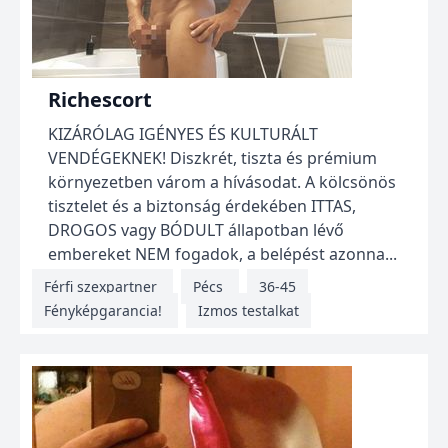
Richescort
KIZÁRÓLAG IGÉNYES ÉS KULTURÁLT
VENDÉGEKNEK! Diszkrét, tiszta és prémium
környezetben várom a hívásodat. A kölcsönös
tisztelet és a biztonság érdekében ITTAS,
DROGOS vagy BÓDULT állapotban lévő
embereket NEM fogadok, a belépést azonna...
Férfi szexpartner
Pécs
36-45
Fényképgarancia!
Izmos testalkat