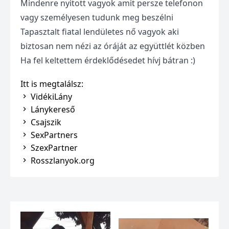
Mindenre nyitott vagyok amit persze telefonon
vagy személyesen tudunk meg beszélni
Tapasztalt fiatal lendületes nő vagyok aki
biztosan nem nézi az óráját az együttlét közben
Ha fel keltettem érdeklődésedet hívj bátran :)
Itt is megtalálsz:
VidékiLány
Lánykereső
Csajszik
SexPartners
SzexPartner
Rosszlanyok.org