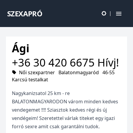
SZEXAPRÓ
|
Ági
+36 30 420 6675
Hívj!
Női szexpartner
Balatonmagyaród
46-55
Karcsú testalkat
Nagykanizsatol 25 km - re
BALATONMAGYARODON várom minden kedves
vendegemet ‼️‼️ Sziasztok kedves régi és új
vendégeim! Szeretettel várlak titeket egy igazi
forró sexre amit csak garantálni tudok.