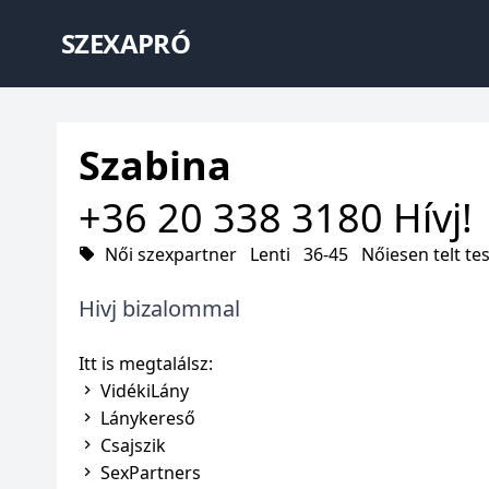
SZEXAPRÓ
Szabina
+36 20 338 3180
Hívj!
Női szexpartner
Lenti
36-45
Nőiesen telt te
Hivj bizalommal
Itt is megtalálsz:
VidékiLány
Lánykereső
Csajszik
SexPartners