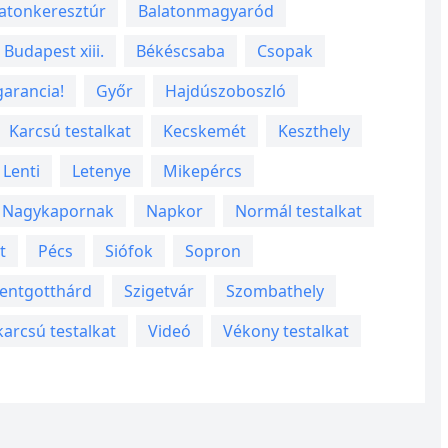
atonkeresztúr
Balatonmagyaród
Budapest xiii.
Békéscsaba
Csopak
arancia!
Győr
Hajdúszoboszló
Karcsú testalkat
Kecskemét
Keszthely
Lenti
Letenye
Mikepércs
Nagykapornak
Napkor
Normál testalkat
t
Pécs
Siófok
Sopron
entgotthárd
Szigetvár
Szombathely
karcsú testalkat
Videó
Vékony testalkat