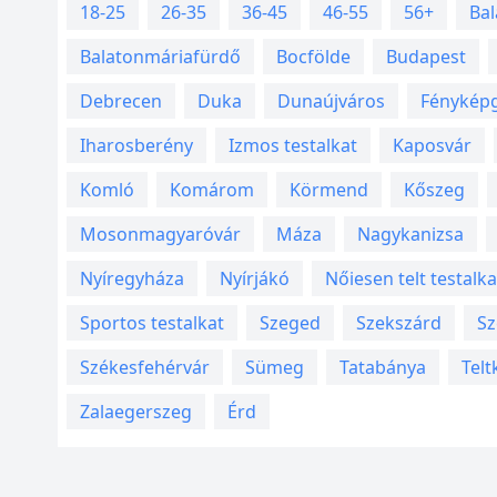
18-25
26-35
36-45
46-55
56+
Bal
Balatonmáriafürdő
Bocfölde
Budapest
Debrecen
Duka
Dunaújváros
Fényképg
Iharosberény
Izmos testalkat
Kaposvár
Komló
Komárom
Körmend
Kőszeg
Mosonmagyaróvár
Máza
Nagykanizsa
Nyíregyháza
Nyírjákó
Nőiesen telt testalka
Sportos testalkat
Szeged
Szekszárd
Sz
Székesfehérvár
Sümeg
Tatabánya
Telt
Zalaegerszeg
Érd