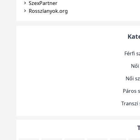
SzexPartner
Rosszlanyok.org
Kat
Férfi 
Női
Női s
Páros 
Transzi