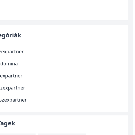
egóriák
szexpartner
 domina
zexpartner
szexpartner
 szexpartner
Tagek