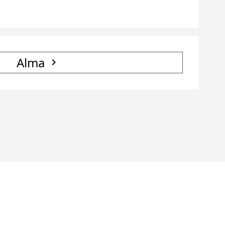
Alma
Boltok
,
SzexPartner
,
Rosszlanyok.org