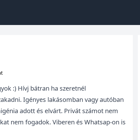
at
ok :) Hívj bátran ha szeretnél
szakadni. Igényes lakásomban vagy autóban
higénia adott és elvárt. Privát számot nem
ákat nem fogadok. Viberen és Whatsap-on is