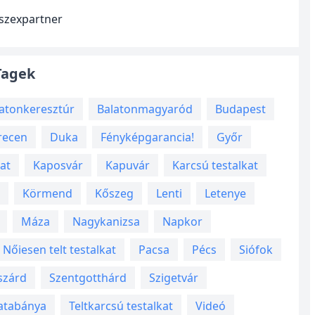
 szexpartner
Tagek
atonkeresztúr
Balatonmagyaród
Budapest
recen
Duka
Fényképgarancia!
Győr
at
Kaposvár
Kapuvár
Karcsú testalkat
Körmend
Kőszeg
Lenti
Letenye
Máza
Nagykanizsa
Napkor
Nőiesen telt testalkat
Pacsa
Pécs
Siófok
szárd
Szentgotthárd
Szigetvár
atabánya
Teltkarcsú testalkat
Videó