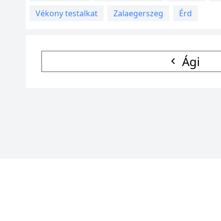
Vékony testalkat
Zalaegerszeg
Érd
Ági
© 2026
SZEXAPRÓ
Partner oldalak:
VidékiLány
,
Lánykereső
,
Csajszik
,
Tra
Ver: 08080421