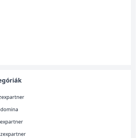
egóriák
szexpartner
 domina
zexpartner
szexpartner