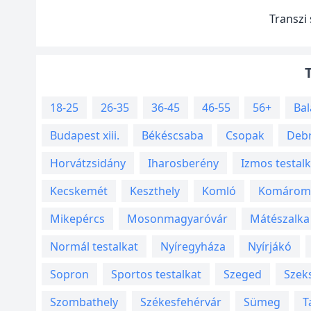
Transzi
18-25
26-35
36-45
46-55
56+
Bal
Budapest xiii.
Békéscsaba
Csopak
Deb
Horvátzsidány
Iharosberény
Izmos testalk
Kecskemét
Keszthely
Komló
Komárom
Mikepércs
Mosonmagyaróvár
Mátészalka
Normál testalkat
Nyíregyháza
Nyírjákó
Sopron
Sportos testalkat
Szeged
Szek
Szombathely
Székesfehérvár
Sümeg
T