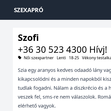
SZEXAPRÓ
Szofi
+36 30 523 4300
Hívj!
Női szexpartner
Lenti
18-25
Vékony testalk
Szia egy aranyos kedves odaadó lány vagy
kikapcsolódni és a minden napokból ki
tudlak fogadni. Nálam a diszkrécio és a 
veszek fel, sms-re nem válaszolok. Rom
elérhető vagyok.