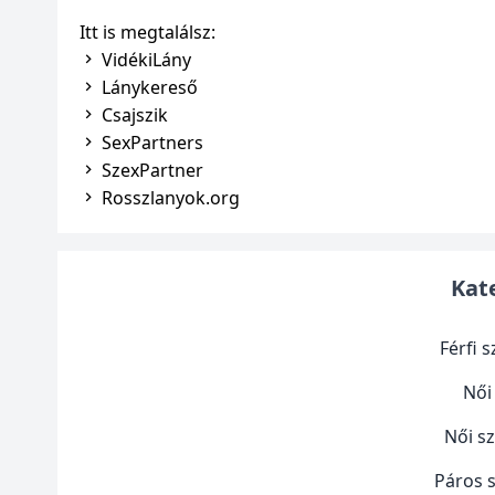
Itt is megtalálsz:
VidékiLány
Lánykereső
Csajszik
SexPartners
SzexPartner
Rosszlanyok.org
Kat
Férfi 
Női
Női s
Páros 