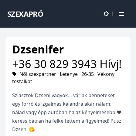
SZEXAPRÓ
|
Dzsenifer
+36 30 829 3943
Hívj!
Női szexpartner
Letenye
26-35
Vékony
testalkat
Sziasztok Dzseni vagyok… várlak benneteket
egy forró és izgalmas kalandra akár nálam,
nálad vagy épp autóban ha az kényelmesebb ❤️
keress bátran ha felkeltettem a figyelmed! Puszi
Dzseni 😘