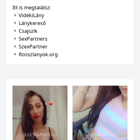
Itt is megtalálsz:
VidékiLány
Lánykereső
Csajszik
SexPartners
SzexPartner
Rosszlanyok.org