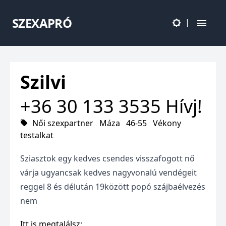
SZEXAPRÓ
|
Szilvi
+36 30 133 3535
Hívj!
Női szexpartner
Máza
46-55
Vékony
testalkat
Sziasztok egy kedves csendes visszafogott nő
várja ugyancsak kedves nagyvonalú vendégeit
reggel 8 és délután 19között popó szájbaélvezés
nem
Itt is megtalálsz: