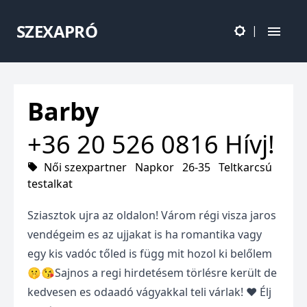
SZEXAPRÓ
|
Barby
+36 20 526 0816
Hívj!
Női szexpartner
Napkor
26-35
Teltkarcsú
testalkat
Sziasztok ujra az oldalon! Várom régi visza jaros
vendégeim es az ujjakat is ha romantika vagy
egy kis vadóc tőled is függ mit hozol ki belőlem
🤫😘Sajnos a regi hirdetésem törlésre került de
kedvesen es odaadó vágyakkal teli várlak! ♥️ Élj