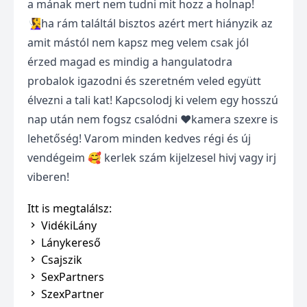
a mának mert nem tudni mit hozz a holnap!
🧏‍♀️ha rám találtál bisztos azért mert hiányzik az
amit mástól nem kapsz meg velem csak jól
érzed magad es mindig a hangulatodra
probalok igazodni és szeretném veled együtt
élvezni a tali kat! Kapcsolodj ki velem egy hosszú
nap után nem fogsz csalódni ♥️kamera szexre is
lehetőség! Varom minden kedves régi és új
vendégeim 🥰 kerlek szám kijelzesel hivj vagy irj
viberen!
Itt is megtalálsz:
VidékiLány
Lánykereső
Csajszik
SexPartners
SzexPartner