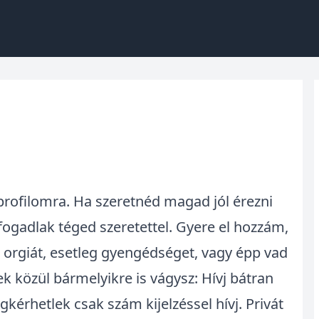
a profilomra. Ha szeretnéd magad jól érezni
s fogadlak téged szeretettel. Gyere el hozzám,
i orgiát, esetleg gyengédséget, vagy épp vad
k közül bármelyikre is vágysz: Hívj bátran
kérhetlek csak szám kijelzéssel hívj. Privát