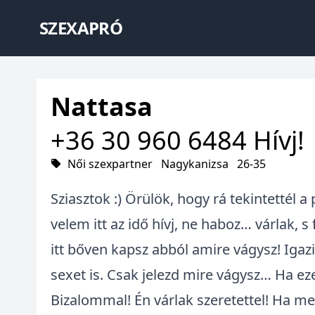
SZEXAPRÓ
Nattasa
+36 30 960 6484
Hívj!
Női szexpartner
Nagykanizsa
26-35
Sziasztok :) Örülök, hogy rá tekintettél 
velem itt az idő hívj, ne haboz… várlak, 
itt bőven kapsz abból amire vágysz! Igaz
sexet is. Csak jelezd mire vágysz… Ha eze
Bizalommal! Én várlak szeretettel! Ha meg