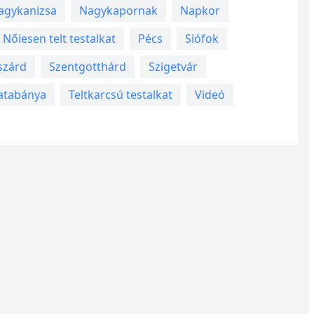
agykanizsa
Nagykapornak
Napkor
Nőiesen telt testalkat
Pécs
Siófok
szárd
Szentgotthárd
Szigetvár
atabánya
Teltkarcsú testalkat
Videó