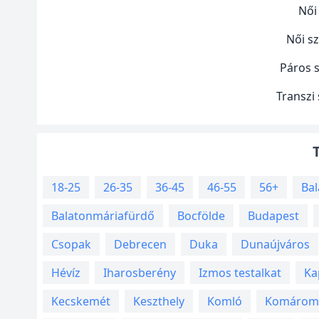
Női
Női s
Páros 
Transzi
18-25
26-35
36-45
46-55
56+
Bal
Balatonmáriafürdő
Bocfölde
Budapest
Csopak
Debrecen
Duka
Dunaújváros
Hévíz
Iharosberény
Izmos testalkat
Ka
Kecskemét
Keszthely
Komló
Komárom