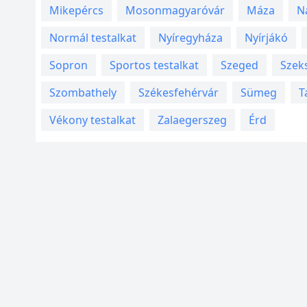
Mikepércs
Mosonmagyaróvár
Máza
N
Normál testalkat
Nyíregyháza
Nyírjákó
Sopron
Sportos testalkat
Szeged
Szek
Szombathely
Székesfehérvár
Sümeg
T
Vékony testalkat
Zalaegerszeg
Érd