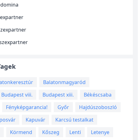
 domina
zexpartner
szexpartner
 szexpartner
Tagek
atonkeresztúr
Balatonmagyaród
Budapest viii.
Budapest xiii.
Békéscsaba
Fényképgarancia!
Győr
Hajdúszoboszló
posvár
Kapuvár
Karcsú testalkat
Körmend
Kőszeg
Lenti
Letenye