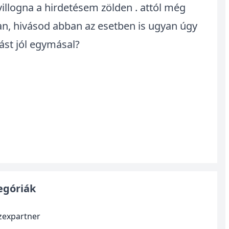
illogna a hirdetésem zölden . attól még
an, hivásod abban az esetben is ugyan úgy
st jól egymásal?
egóriák
szexpartner