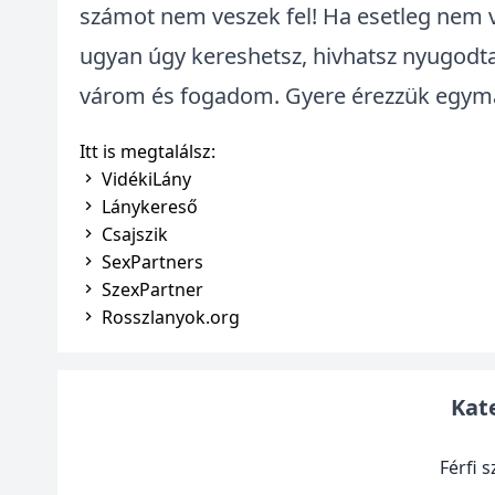
számot nem veszek fel! Ha esetleg nem v
ugyan úgy kereshetsz, hivhatsz nyugodt
várom és fogadom. Gyere érezzük egymá
Itt is megtalálsz:
VidékiLány
Lánykereső
Csajszik
SexPartners
SzexPartner
Rosszlanyok.org
Kat
Férfi 