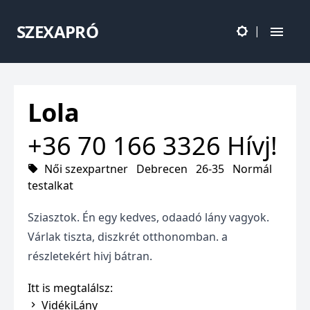
SZEXAPRÓ
|
Lola
+36 70 166 3326
Hívj!
Női szexpartner
Debrecen
26-35
Normál
testalkat
Sziasztok. Én egy kedves, odaadó lány vagyok.
Várlak tiszta, diszkrét otthonomban. a
részletekért hivj bátran.
Itt is megtalálsz:
VidékiLány