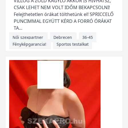
VILLOG A ZÖLD KAGYLÓ AKKOR IS HÍVHATSZ,
CSAK LEHET NEM VOLT IDŐM BEKAPCSOLNI!
Felejthetetlen órákat tölthetünk el! SPRICCELŐ
PUNCIMMAL EGYÜTT KÉRD A FORRÓ ÓRÁKAT
TA...
Női szexpartner
Debrecen
36-45
Fényképgarancia!
Sportos testalkat