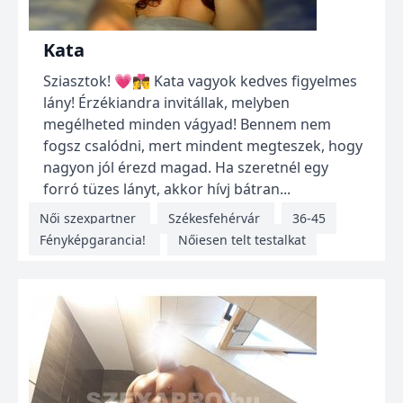
Kata
Sziasztok! 💗👩‍❤️‍💋‍👨 Kata vagyok kedves figyelmes
lány! Érzékiandra invitállak, melyben
megélheted minden vágyad! Bennem nem
fogsz csalódni, mert mindent megteszek, hogy
nagyon jól érezd magad. Ha szeretnél egy
forró tüzes lányt, akkor hívj bátran...
Női szexpartner
Székesfehérvár
36-45
Fényképgarancia!
Nőiesen telt testalkat