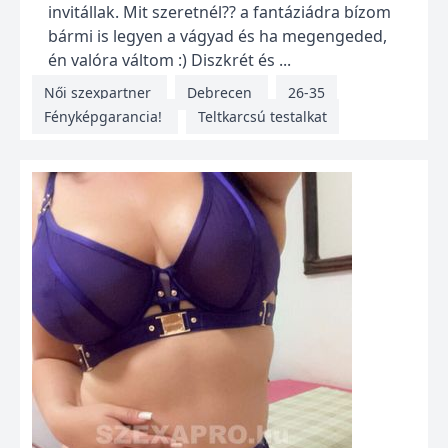
invitállak. Mit szeretnél?? a fantáziádra bízom
bármi is legyen a vágyad és ha megengeded,
én valóra váltom :) Diszkrét és ...
Női szexpartner
Debrecen
26-35
Fényképgarancia!
Teltkarcsú testalkat