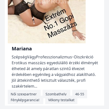
Mariana
SzépségVágyProfesszionalizmus~Diszkréció
Erotikus masszázs egyedülálló érzéki élményét
élheted át amely páratlan szintű élvezet
érdekében egyénileg a vágyaidhoz alakítható.
Jól áttekinthető letisztult választék, profi
szakértelem...
Női szexpartner
Szombathely
46-55
Fényképgarancia!
Vékony testalkat