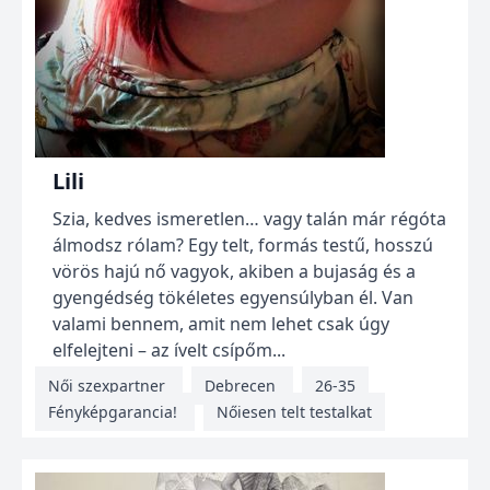
Lili
Szia, kedves ismeretlen… vagy talán már régóta
álmodsz rólam? Egy telt, formás testű, hosszú
vörös hajú nő vagyok, akiben a bujaság és a
gyengédség tökéletes egyensúlyban él. Van
valami bennem, amit nem lehet csak úgy
elfelejteni – az ívelt csípőm...
Női szexpartner
Debrecen
26-35
Fényképgarancia!
Nőiesen telt testalkat