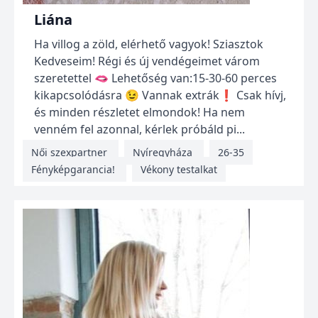
Liána
Ha villog a zöld, elérhető vagyok! Sziasztok
Kedveseim! Régi és új vendégeimet várom
szeretettel 🫦 Lehetőség van:15-30-60 perces
kikapcsolódásra 😉 Vannak extrák❗ Csak hívj,
és minden részletet elmondok! Ha nem
venném fel azonnal, kérlek próbáld pi...
Női szexpartner
Nyíregyháza
26-35
Fényképgarancia!
Vékony testalkat