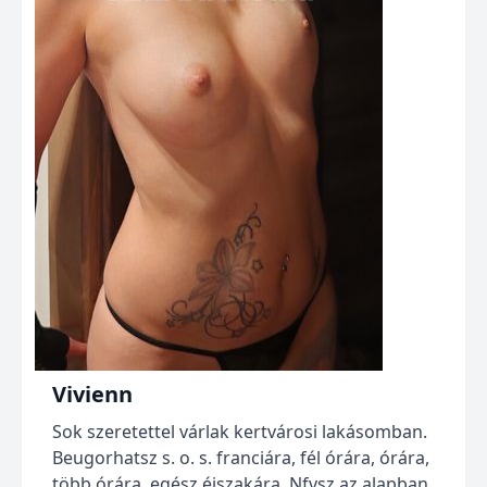
Vivienn
Sok szeretettel várlak kertvárosi lakásomban.
Beugorhatsz s. o. s. franciára, fél órára, órára,
több órára, egész éjszakára. Nfvsz az alapban.