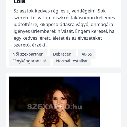
Lola
Sziasztok kedves régi és új vendégeim! Sok
szeretettel várom diszkrét lakásomon kellemes
időtöltésre, kikapcsolódásra vágyó, önmagára
igényes úriemberek hívását. Engem keresel, ha
egy kedves, érett, életet és az élvezeteket
szerető, érzéki ...
Női szexpartner
Debrecen
46-55
Fényképgarancia!
Normál testalkat