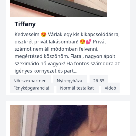
Tiffany
Kedveseim 😍 Várlak egy kis kikapcsolódásra,
diszkrét privát lakásomban! 😍💕 Privát
számot nem áll módomban felvenni,
megértésed köszönöm. Fiatal, nagyon ápolt
szeximádó nő vagyok! Ha fontos számodra az
igényes környezet és part...
Női szexpartner
Nyíregyháza
26-35
Fényképgarancia!
Normál testalkat
Videó