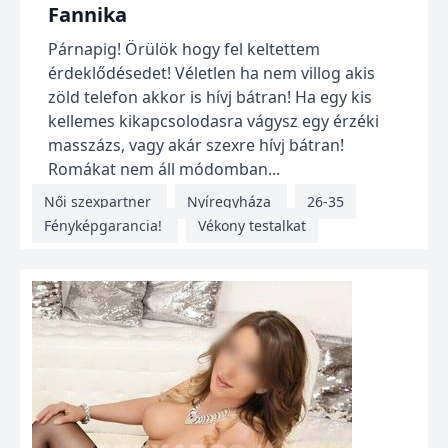
Fannika
Párnapig! Örülök hogy fel keltettem
érdeklődésedet! Véletlen ha nem villog akis
zöld telefon akkor is hívj bátran! Ha egy kis
kellemes kikapcsolodasra vágysz egy érzéki
masszázs, vagy akár szexre hívj bátran!
Romákat nem áll módomban...
Női szexpartner
Nyíregyháza
26-35
Fényképgarancia!
Vékony testalkat