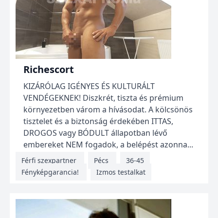
Richescort
KIZÁRÓLAG IGÉNYES ÉS KULTURÁLT
VENDÉGEKNEK! Diszkrét, tiszta és prémium
környezetben várom a hívásodat. A kölcsönös
tisztelet és a biztonság érdekében ITTAS,
DROGOS vagy BÓDULT állapotban lévő
embereket NEM fogadok, a belépést azonna...
Férfi szexpartner
Pécs
36-45
Fényképgarancia!
Izmos testalkat