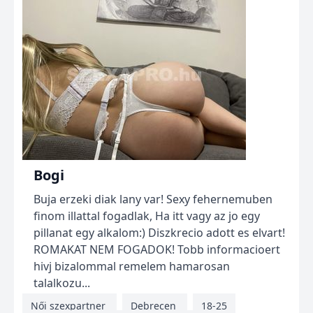
Bogi
Buja erzeki diak lany var! Sexy fehernemuben
finom illattal fogadlak, Ha itt vagy az jo egy
pillanat egy alkalom:) Diszkrecio adott es elvart!
ROMAKAT NEM FOGADOK! Tobb informacioert
hivj bizalommal remelem hamarosan
talalkozu...
Női szexpartner
Debrecen
18-25