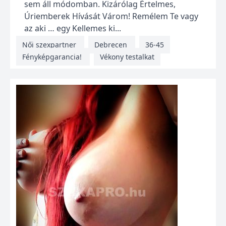
sem áll módomban. Kizárólag Értelmes,
Úriemberek Hívását Várom! Remélem Te vagy
az aki … egy Kellemes ki...
Női szexpartner
Debrecen
36-45
Fényképgarancia!
Vékony testalkat